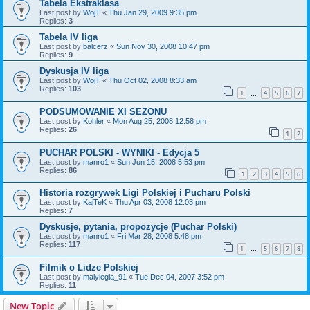
Tabela Ekstraklasa
Last post by
WojT
«
Thu Jan 29, 2009 9:35 pm
Replies:
3
Tabela IV liga
Last post by
balcerz
«
Sun Nov 30, 2008 10:47 pm
Replies:
9
Dyskusja IV liga
Last post by
WojT
«
Thu Oct 02, 2008 8:33 am
Replies:
103
1
4
5
6
7
…
PODSUMOWANIE XI SEZONU
Last post by
Kohler
«
Mon Aug 25, 2008 12:58 pm
Replies:
26
1
2
PUCHAR POLSKI - WYNIKI - Edycja 5
Last post by
manro1
«
Sun Jun 15, 2008 5:53 pm
Replies:
86
1
2
3
4
5
6
Historia rozgrywek Ligi Polskiej i Pucharu Polski
Last post by
KajTeK
«
Thu Apr 03, 2008 12:03 pm
Replies:
7
Dyskusje, pytania, propozycje (Puchar Polski)
Last post by
manro1
«
Fri Mar 28, 2008 5:48 pm
Replies:
117
1
5
6
7
8
…
Filmik o Lidze Polskiej
Last post by
malylegia_91
«
Tue Dec 04, 2007 3:52 pm
Replies:
11
New Topic