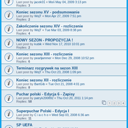
Last post by
jacek01
«
Mon May 04, 2009 3:13 pm
Replies:
3
Koniec sezonu XV - podsumowanie
Last post by
WojT
«
Mon Apr 27, 2009 7:51 pm
Replies:
2
Zakończenie sezonu XIV - rozliczenie
Last post by
WojT
«
Tue Mar 03, 2009 8:38 pm
Replies:
4
NOWY SEZON - PROPOZYCJA !
Last post by
kubik
«
Wed Nov 17, 2010 10:01 pm
Replies:
2
Koniec sezonu XIII - rozliczenie
Last post by
pearljammer
«
Mon Dec 29, 2008 10:52 pm
Replies:
6
Terminarz rozgrywek na sezon XIII
Last post by
WojT
«
Thu Oct 23, 2008 1:09 pm
Koniec sezonu XII - rozliczenie
Last post by
BartGib
«
Tue Oct 21, 2008 4:01 pm
Replies:
8
Puchar polski - Edycja 6 - Zapisy
Last post by
patryk200892
«
Thu Oct 20, 2011 1:14 pm
Replies:
58
1
2
3
4
Superpuchar Polski - Edycja I
Last post by
C i a c h o
«
Wed Sep 03, 2008 6:36 am
Replies:
11
SP UEFA