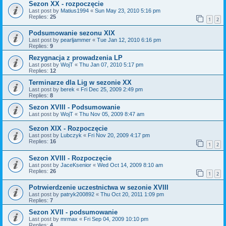
Sezon XX - rozpoczęcie
Last post by
Matius1994
«
Sun May 23, 2010 5:16 pm
Replies:
25
1
2
Podsumowanie sezonu XIX
Last post by
pearljammer
«
Tue Jan 12, 2010 6:16 pm
Replies:
9
Rezygnacja z prowadzenia LP
Last post by
WojT
«
Thu Jan 07, 2010 5:17 pm
Replies:
12
Terminarze dla Lig w sezonie XX
Last post by
berek
«
Fri Dec 25, 2009 2:49 pm
Replies:
8
Sezon XVIII - Podsumowanie
Last post by
WojT
«
Thu Nov 05, 2009 8:47 am
Sezon XIX - Rozpoczęcie
Last post by
Lubczyk
«
Fri Nov 20, 2009 4:17 pm
Replies:
16
1
2
Sezon XVIII - Rozpoczęcie
Last post by
JaceKsenior
«
Wed Oct 14, 2009 8:10 am
Replies:
26
1
2
Potrwierdzenie uczestnictwa w sezonie XVIII
Last post by
patryk200892
«
Thu Oct 20, 2011 1:09 pm
Replies:
7
Sezon XVII - podsumowanie
Last post by
mrmax
«
Fri Sep 04, 2009 10:10 pm
Replies:
4