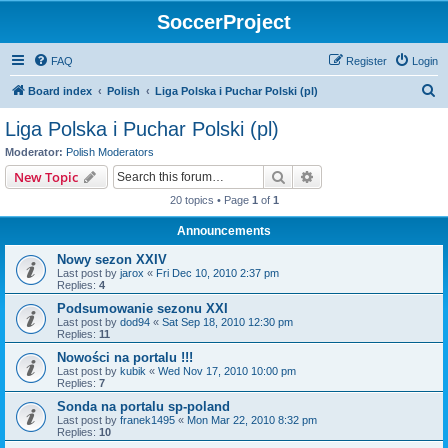
SoccerProject
FAQ
Register
Login
S
Board index
Polish
Liga Polska i Puchar Polski (pl)
e
Liga Polska i Puchar Polski (pl)
a
Moderator:
Polish Moderators
r
Search
Advanced search
New Topic
c
20 topics • Page
1
of
1
h
Announcements
Nowy sezon XXIV
Last post by
jarox
«
Fri Dec 10, 2010 2:37 pm
Replies:
4
Podsumowanie sezonu XXI
Last post by
dod94
«
Sat Sep 18, 2010 12:30 pm
Replies:
11
Nowości na portalu !!!
Last post by
kubik
«
Wed Nov 17, 2010 10:00 pm
Replies:
7
Sonda na portalu sp-poland
Last post by
franek1495
«
Mon Mar 22, 2010 8:32 pm
Replies:
10