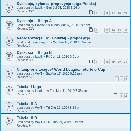
Dyskusje, pytania, propozycje (Liga Polska)
Last post by
kubik
«
Sun Jul 25, 2010 3:24 pm
Replies:
273
1
16
17
18
19
…
Dyskusja - III liga A
Last post by
Polak2009
«
Mon Jul 05, 2010 2:07 pm
Replies:
235
1
13
14
15
16
…
Reorganizacja Ligi Polskiej - propozycja
Last post by
manager3
«
Sat Jun 19, 2010 10:54 am
Replies:
3
Dyskusja - III liga B
Last post by
kubik
«
Fri Jun 11, 2010 8:51 pm
Replies:
300
1
18
19
20
21
…
Champions League/ World League/ Intertoto Cup
Last post by
WojT
«
Sat Apr 17, 2010 9:20 pm
Replies:
43
1
2
3
Tabela II Liga
Last post by
janektm
«
Thu Mar 11, 2010 7:36 pm
Replies:
15
1
2
Tabela III A
Last post by
WojT
«
Fri Oct 02, 2009 8:18 pm
Replies:
7
Tabela III B
Last post by
WojT
«
Thu Jan 29, 2009 9:39 pm
Replies:
6