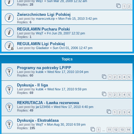
Last post by
WojT
«
Sun Mar 29, 2009 12:32 am
Replies:
28
1
2
Zwierzchnictwo Ligi Polskiej
Last post by
mareczekzip
«
Mon Feb 15, 2010 3:42 pm
Replies:
6
REGULAMIN Pucharu Polski
Last post by
WojT
«
Fri Jun 29, 2007 12:32 pm
Replies:
1
REGULAMIN Ligi Polskiej
Last post by
Gladiator
«
Sun Oct 01, 2006 12:47 pm
Topics
Programy na potrzeby LP/PP
Last post by
kubik
«
Wed Nov 17, 2010 10:04 pm
Replies:
60
1
2
3
4
5
Dyskusja - II liga
Last post by
kubik
«
Wed Nov 17, 2010 9:59 pm
Replies:
69
1
2
3
4
5
REKRUTACJA - Ławka rezerwowa
Last post by
jar123456
«
Wed Nov 17, 2010 4:40 pm
Replies:
49
1
2
3
4
Dyskusja - Ekstraklasa
Last post by
WojT
«
Mon Aug 30, 2010 6:59 pm
Replies:
195
1
11
12
13
14
…