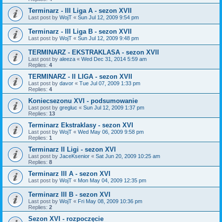
Terminarz - III Liga A - sezon XVII
Last post by
WojT
«
Sun Jul 12, 2009 9:54 pm
Terminarz - III Liga B - sezon XVII
Last post by
WojT
«
Sun Jul 12, 2009 9:48 pm
TERMINARZ - EKSTRAKLASA - sezon XVII
Last post by
aleeza
«
Wed Dec 31, 2014 5:59 am
Replies:
4
TERMINARZ - II LIGA - sezon XVII
Last post by
davor
«
Tue Jul 07, 2009 1:33 pm
Replies:
4
Koniecsezonu XVI - podsumowanie
Last post by
gregluc
«
Sun Jul 12, 2009 1:37 pm
Replies:
13
Terminarz Ekstraklasy - sezon XVI
Last post by
WojT
«
Wed May 06, 2009 9:58 pm
Replies:
1
Terminarz II Ligi - sezon XVI
Last post by
JaceKsenior
«
Sat Jun 20, 2009 10:25 am
Replies:
8
Terminarz III A - sezon XVI
Last post by
WojT
«
Mon May 04, 2009 12:35 pm
Terminarz III B - sezon XVI
Last post by
WojT
«
Fri May 08, 2009 10:36 pm
Replies:
2
Sezon XVI - rozpoczęcie